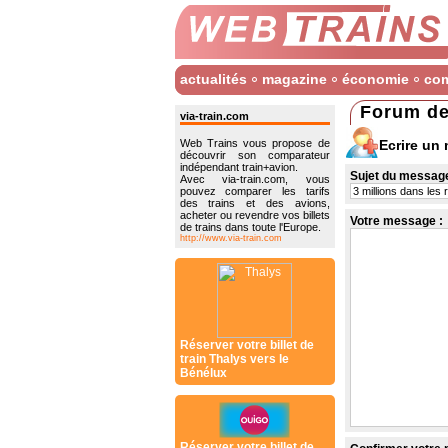
actualités
magazine
économie
co
Forum de
via-train.com
Ecrire un
Web Trains vous propose de
découvrir son comparateur
indépendant train+avion.
Sujet du message
Avec via-train.com, vous
pouvez comparer les tarifs
des trains et des avions,
acheter ou revendre vos billets
Votre message :
de trains dans toute l'Europe.
http://www.via-train.com
Réserver votre billet de
train Thalys vers le
Bénélux
Réserver votre billet de