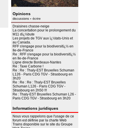
Opinions
-
discussions
écrire
Draisines chasse-neige
La concertation pour le prolongement du
M11 dï¿½bute
Les projets de TGV aux ï¿½tats-Unis et
au Canada.
RFF s'engage pour la biodiversitï¿½ en
Ile-de-France
Re : RFF s'engage pour la biodiversitï¿½
en Ile-de-France
Ligne directe Bordeaux-Nantes
Re : Taxe Carbone !
Re : Re : Thaly-EST Bruxelles Schuman
L126 - Paris CDG TGV - Strasbourg en
3h20
Re : Re : Re : Thaly-EST Bruxelles
Schuman L126 - Paris CDG TGV -
Strasbourg en 2h50 !!!
Re : Thaly-EST Bruxelles Schuman L26 -
Paris CDG TGV - Strasbourg en 3h20
Informations juridiques
Nous vous rappelons que l'usage de ce
forum est définie par la charte Web
Trains disponible sur le site du
Groupe