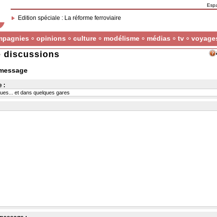
Esp
Edition spéciale : La réforme ferroviaire
mpagnies
opinions
culture
modélisme
médias
tv
voyage
 discussions
 message
 :