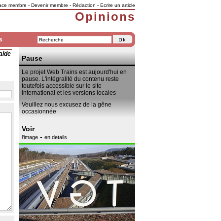
ace membre
-
Devenir membre
-
Rédaction
-
Ecrire un article
Opinions
s
aide
Pause
Le projet Web Trains est aujourd'hui en
pause. L'intégralité du contenu reste
toutefois accessible sur le site
international et les versions locales
Veuillez nous excusez de la gêne
occasionnée
Voir
-
l'image
en details