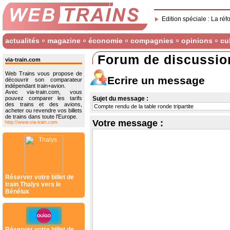
Edition spéciale : La réf
actualités
magazine
économie
compagnies
opinions
cu
Forum de discussio
via-train.com
Web Trains vous propose de
Ecrire un message
découvrir son comparateur
indépendant train+avion.
Avec via-train.com, vous
pouvez comparer les tarifs
Sujet du message :
des trains et des avions,
acheter ou revendre vos billets
de trains dans toute l'Europe.
Votre message :
http://www.via-train.com
Réserver votre billet de
train Thalys vers le
Bénélux
Réserver votre billet de