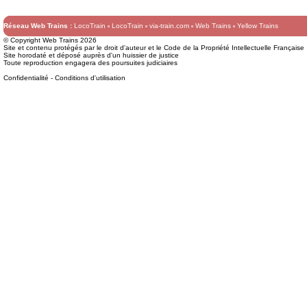
Réseau Web Trains :
LocoTrain
LocoTrain
via-train.com
Web Trains
Yellow Trains
© Copyright Web Trains 2026
Site et contenu protégés par le droit d'auteur et le Code de la Propriété Intellectuelle Française
Site horodaté et déposé auprès d'un huissier de justice
Toute reproduction engagera des poursuites judiciaires
Confidentialité
-
Conditions d'utilisation