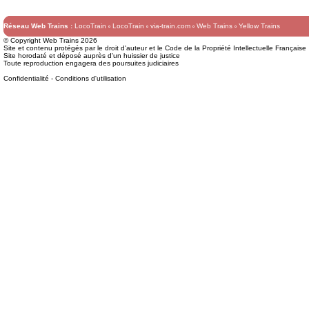
Réseau Web Trains :
LocoTrain
LocoTrain
via-train.com
Web Trains
Yellow Trains
© Copyright Web Trains 2026
Site et contenu protégés par le droit d'auteur et le Code de la Propriété Intellectuelle Française
Site horodaté et déposé auprès d'un huissier de justice
Toute reproduction engagera des poursuites judiciaires
Confidentialité
-
Conditions d'utilisation