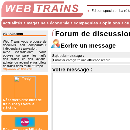
Edition spéciale : La réf
actualités
magazine
économie
compagnies
opinions
cu
Forum de discussio
via-train.com
Web Trains vous propose de
Ecrire un message
découvrir son comparateur
indépendant train+avion.
Avec via-train.com, vous
pouvez comparer les tarifs
Sujet du message :
des trains et des avions,
acheter ou revendre vos billets
de trains dans toute l'Europe.
Votre message :
http://www.via-train.com
Réserver votre billet de
train Thalys vers le
Bénélux
Réserver votre billet de