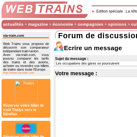
Edition spéciale : La réf
actualités
magazine
économie
compagnies
opinions
cu
Forum de discussio
via-train.com
Web Trains vous propose de
Ecrire un message
découvrir son comparateur
indépendant train+avion.
Avec via-train.com, vous
pouvez comparer les tarifs
Sujet du message :
des trains et des avions,
acheter ou revendre vos billets
de trains dans toute l'Europe.
Votre message :
http://www.via-train.com
Réserver votre billet de
train Thalys vers le
Bénélux
Réserver votre billet de