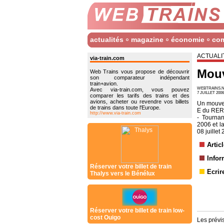
actualités
magazine
économie
co
ACTUALI
via-train.com
Mouv
Web Trains vous propose de découvrir
son comparateur indépendant
train+avion.
WEBTRAINS.N
Avec via-train.com, vous pouvez
7 JUILLET 200
comparer les tarifs des trains et des
avions, acheter ou revendre vos billets
Un mouvem
de trains dans toute l'Europe.
E du RER,
http://www.via-train.com
- Tournan
2006 et l
08 juillet
Artic
Infor
Réserver votre billet de train
Ecrir
Thalys vers le Bénélux
Réserver votre billet de train low-
cost Ouigo
Les prévis