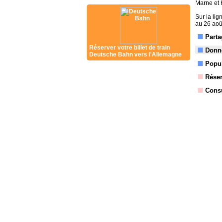
Marne et 
Sur la lig
au 26 août
Parta
Réserver votre billet de train
Donne
Deutsche Bahn vers l'Allemagne
Popul
Réser
Consu