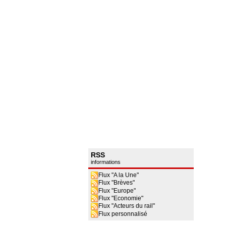
RSS
informations
Flux "A la Une"
Flux "Brèves"
Flux "Europe"
Flux "Economie"
Flux "Acteurs du rail"
Flux personnalisé