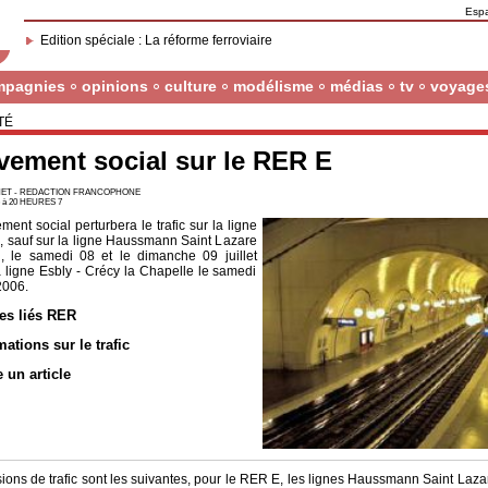
Esp
Edition spéciale : La réforme ferroviaire
mpagnies
opinions
culture
modélisme
médias
tv
voyage
TÉ
ement social sur le RER E
ET - REDACTION FRANCOPHONE
6 à 20 HEURES 7
ent social perturbera le trafic sur la ligne
 sauf sur la ligne Haussmann Saint Lazare
, le samedi 08 et le dimanche 09 juillet
a ligne Esbly - Crécy la Chapelle le samedi
 2006.
les liés RER
mations sur le trafic
e un article
ions de trafic sont les suivantes, pour le RER E, les lignes Haussmann Saint Lazare