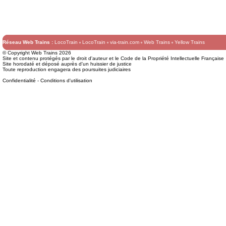
Réseau Web Trains :
LocoTrain
LocoTrain
via-train.com
Web Trains
Yellow Trains
© Copyright Web Trains 2026
Site et contenu protégés par le droit d'auteur et le Code de la Propriété Intellectuelle Française
Site horodaté et déposé auprès d'un huissier de justice
Toute reproduction engagera des poursuites judiciaires
Confidentialité
-
Conditions d'utilisation