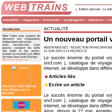
Edition spéciale : La réf
actualités
magazine
économie
compagnies
opinions
cu
ACTUALITÉ
via-train.com
Web Trains vous propose de
Un nouveau portail
découvrir son comparateur
indépendant train+avion.
Avec via-train.com, vous
WEBTRAINS.NET - REDACTION FRANCOPHON
pouvez comparer les tarifs
des trains et des avions,
16 JUIN 2003 à 10 HEURES 32
acheter ou revendre vos billets
de trains dans toute l'Europe.
Le succès énorme du portail voy
http://www.via-train.com
sncf.com ), catalogue de voyage (
internet, se développe dans différ
Articles liés
Ecrire un article
Réserver votre billet de
train Thalys vers le
Bénélux
Le succès énorme du portail voy
sncf.com ), catalogue de voyage (
internet, se développe dans différ
Ainsi, depuis le 27 mai, Amadeu
Réserver votre billet de