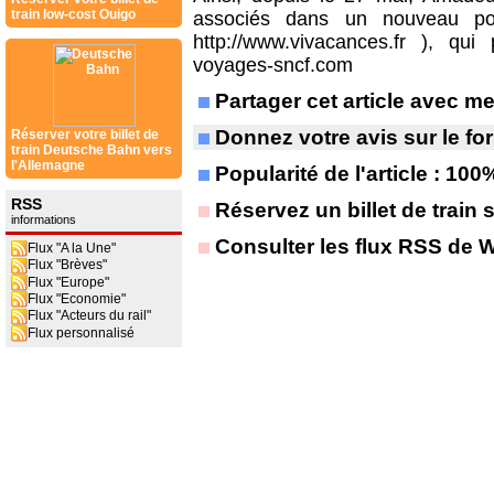
train low-cost Ouigo
associés dans un nouveau por
http://www.vivacances.fr ), qu
voyages-sncf.com
Partager cet article avec 
Donnez votre avis sur le f
Réserver votre billet de
train Deutsche Bahn vers
l'Allemagne
Popularité de l'article : 100
RSS
Réservez un billet de train 
informations
Consulter les flux RSS de 
Flux "A la Une"
Flux "Brèves"
Flux "Europe"
Flux "Economie"
Flux "Acteurs du rail"
Flux personnalisé