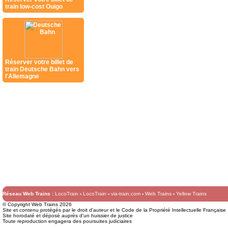
train low-cost Ouigo
Réserver votre billet de
train Deutsche Bahn vers
l'Allemagne
Réseau Web Trains :
LocoTrain
LocoTrain
via-train.com
Web Trains
Yellow Trains
© Copyright Web Trains 2026
Site et contenu protégés par le droit d'auteur et le Code de la Propriété Intellectuelle Française
Site horodaté et déposé auprès d'un huissier de justice
Toute reproduction engagera des poursuites judiciaires