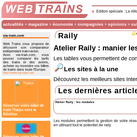
Edition spéciale : La réf
actualités
magazine
économie
compagnies
opinions
cu
Raily
via-train.com
Web Trains vous propose de
Atelier Raily : manier le
découvrir son comparateur
indépendant train+avion.
Avec via-train.com, vous
Les tables vous permettent de conn
pouvez comparer les tarifs
des trains et des avions,
acheter ou revendre vos billets
Les sites à la une
de trains dans toute l'Europe.
http://www.via-train.com
Découvrez les meilleurs sites Inter
Les dernières articl
Atelier Raily : les modules
Réserver votre billet de
train Thalys vers le
Bénélux
Les modules permettent la gestion de votre rés
en utilisant tout le potentiel de raily.
Réserver votre billet de