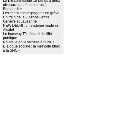
La DB commande 18 rames à deux
niveaux supplémentaires à
Bombardier
Les cheminots espagnols en grève
Un train de la «Dance» entre
Genève et Lausanne
NEW DELHI : un système made in
Alcatel
Le tramway T9 déclaré d'utilité
publique
Nouvelle grille tarifaire à l'ONCF
Dialogue sociale : la méthode Idrac
à la SNCF