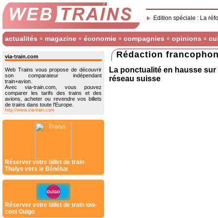
Edition spéciale : La réf
actualités
magazine
économie
compagnies
opinions
cu
Rédaction francopho
via-train.com
La ponctualité en hausse sur 
Web Trains vous propose de découvrir
son comparateur indépendant
réseau suisse
train+avion.
Avec via-train.com, vous pouvez
comparer les tarifs des trains et des
avions, acheter ou revendre vos billets
de trains dans toute l'Europe.
http://www.via-train.com
Réserver votre billet de train
Thalys vers le Bénélux
Réserver votre billet de train low-
cost Ouigo