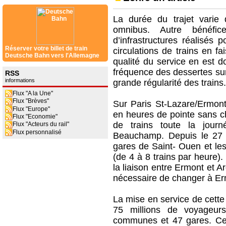
La durée du trajet vari
omnibus. Autre bénéfic
d’infrastructures réalisés p
Réserver votre billet de train
circulations de trains en fa
Deutsche Bahn vers l'Allemagne
qualité du service en est 
fréquence des dessertes sur
RSS
informations
grande régularité des trains.
Flux "A la Une"
Flux "Brèves"
Sur Paris St-Lazare/Ermont
Flux "Europe"
en heures de pointe sans c
Flux "Economie"
de trains toute la jour
Flux "Acteurs du rail"
Flux personnalisé
Beauchamp. Depuis le 27 a
gares de Saint- Ouen et le
(de 4 à 8 trains par heure)
la liaison entre Ermont et Ar
nécessaire de changer à Er
La mise en service de cette
75 millions de voyageurs
communes et 47 gares. Cette