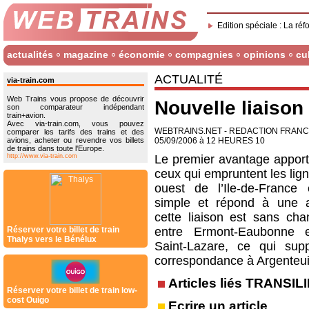
Edition spéciale : La réf
actualités
magazine
économie
compagnies
opinions
cu
ACTUALITÉ
via-train.com
Web Trains vous propose de découvrir
Nouvelle liaison
son comparateur indépendant
train+avion.
Avec via-train.com, vous pouvez
WEBTRAINS.NET - REDACTION FRAN
comparer les tarifs des trains et des
avions, acheter ou revendre vos billets
05/09/2006 à 12 HEURES 10
de trains dans toute l'Europe.
http://www.via-train.com
Le premier avantage apport
ceux qui empruntent les lig
ouest de l’Ile-de-France 
simple et répond à une a
cette liaison est sans ch
Réserver votre billet de train
entre Ermont-Eaubonne e
Thalys vers le Bénélux
Saint-Lazare, ce qui sup
correspondance à Argenteui
Articles liés TRANSIL
Réserver votre billet de train low-
cost Ouigo
Ecrire un article