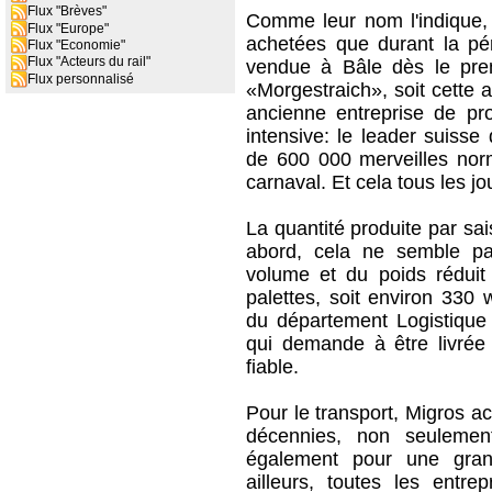
Flux "Brèves"
Comme leur nom l'indique, 
Flux "Europe"
achetées que durant la pér
Flux "Economie"
Flux "Acteurs du rail"
vendue à Bâle dès le prem
Flux personnalisé
«Morgestraich», soit cette a
ancienne entreprise de pro
intensive: le leader suisse
de 600 000 merveilles nor
carnaval. Et cela tous les jo
La quantité produite par sa
abord, cela ne semble pa
volume et du poids réduit
palettes, soit environ 330
du département Logistique
qui demande à être livrée
fiable.
Pour le transport, Migros 
décennies, non seulemen
également pour une gran
ailleurs, toutes les entre