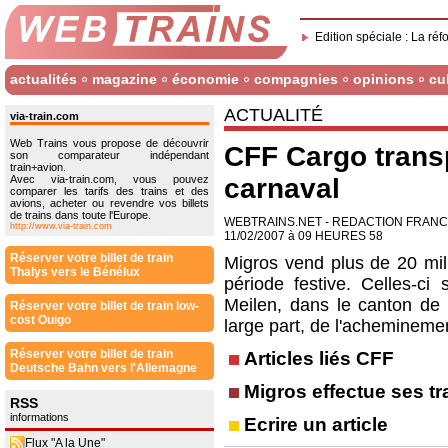
Edition spéciale : La réf
actualités
magazine
économie
compagnies
opinions
cu
ACTUALITÉ
via-train.com
Web Trains vous propose de découvrir
CFF Cargo trans
son comparateur indépendant
train+avion.
Avec via-train.com, vous pouvez
carnaval
comparer les tarifs des trains et des
avions, acheter ou revendre vos billets
de trains dans toute l'Europe.
WEBTRAINS.NET - REDACTION FRAN
http://www.via-train.com
11/02/2007 à 09 HEURES 58
Réserver votre billet de train
Migros vend plus de 20 mill
Thalys vers le Bénélux
période festive. Celles-ci 
Meilen, dans le canton de
Réserver votre billet de train low-
cost Ouigo
large part, de l'achemineme
Réserver votre billet de train
Articles liés CFF
Deutsche Bahn vers l'Allemagne
Migros effectue ses t
RSS
informations
Ecrire un article
Flux "A la Une"