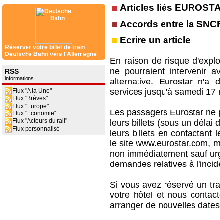
Articles liés EUROST
Accords entre la SNCF
Ecrire un article
Réserver votre billet de train
Deutsche Bahn vers l'Allemagne
En raison de risque d'explo
ne pourraient intervenir a
RSS
informations
alternative. Eurostar n'a
services jusqu'à samedi 17 
Flux "A la Une"
Flux "Brèves"
Flux "Europe"
Les passagers Eurostar ne p
Flux "Economie"
Flux "Acteurs du rail"
leurs billets (sous un déla
Flux personnalisé
leurs billets en contactant 
le site www.eurostar.com, me
non immédiatement sauf ur
demandes relatives à l'incid
Si vous avez réservé un tra
votre hôtel et nous contac
arranger de nouvelles date