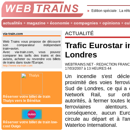
Edition spéciale : La réf
actualités
magazine
économie
compagnies
opinions
cu
ACTUALITÉ
via-train.com
Web Trains vous propose de découvrir
Trafic Eurostar 
son comparateur indépendant
train+avion.
Avec via-train.com, vous pouvez
Londres
comparer les tarifs des trains et des
avions, acheter ou revendre vos billets
de trains dans toute l'Europe.
WEBTRAINS.NET - REDACTION FRAN
http://www.via-train.com
17/03/2007 à 13 HEURES 44
Un incendie s'est décl
proximité des voies ferrovi
Sud de Londres, ce qui a c
Network Rail, sur or
Réserver votre billet de train
autorités, à fermer toutes l
Thalys vers le Bénélux
ferroviaires alentou
conséquence, aucun Euro
circule au départ et à l'ar
Réserver votre billet de train low-
Waterloo International.
cost Ouigo