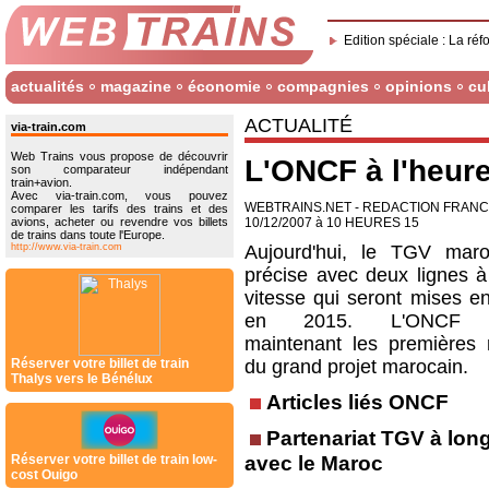
Edition spéciale : La réf
actualités
magazine
économie
compagnies
opinions
cu
ACTUALITÉ
via-train.com
Web Trains vous propose de découvrir
L'ONCF à l'heur
son comparateur indépendant
train+avion.
Avec via-train.com, vous pouvez
WEBTRAINS.NET - REDACTION FRAN
comparer les tarifs des trains et des
avions, acheter ou revendre vos billets
10/12/2007 à 10 HEURES 15
de trains dans toute l'Europe.
http://www.via-train.com
Aujourd'hui, le TGV mar
précise avec deux lignes 
vitesse qui seront mises en
en 2015. L'ONCF p
maintenant les premières 
Réserver votre billet de train
du grand projet marocain.
Thalys vers le Bénélux
Articles liés ONCF
Partenariat TGV à lon
avec le Maroc
Réserver votre billet de train low-
cost Ouigo