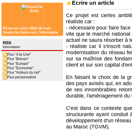
Ecrire un article
Ce projet est certes ambit
réaliste car :
- nécessaire pour faire fac
Réserver votre billet de train
Deutsche Bahn vers l'Allemagne
vite que le marché national
actuel ne saura résorber à 
RSS
- réaliste car il s'inscrit 
informations
modernisation du réseau fe
Flux "A la Une"
sur sa maîtrise des fondame
Flux "Brèves"
Flux "Europe"
client et sur son capital d'
Flux "Economie"
Flux "Acteurs du rail"
En faisant le choix de la g
Flux personnalisé
des pays avisés qui, en adop
de ses innombrables retom
durable, l'aménagement du te
C'est dans ce contexte qu
structurante ayant conduit 
développement d'un réseau f
au Maroc (TGVM).