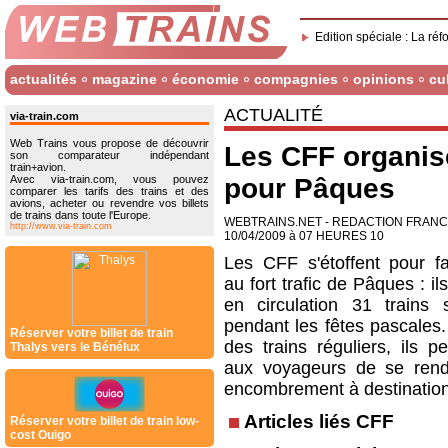
Edition spéciale : La réf
actualités
magazine
économie
compagnies
opinions
cu
ACTUALITÉ
via-train.com
Web Trains vous propose de découvrir
Les CFF organise
son comparateur indépendant
train+avion.
Avec via-train.com, vous pouvez
pour Pâques
comparer les tarifs des trains et des
avions, acheter ou revendre vos billets
de trains dans toute l'Europe.
WEBTRAINS.NET - REDACTION FRAN
http://www.via-train.com
10/04/2009 à 07 HEURES 10
Les CFF s'étoffent pour fa
au fort trafic de Pâques : il
en circulation 31 trains 
pendant les fêtes pascales.
Réserver votre billet de train
des trains réguliers, ils p
Thalys vers le Bénélux
aux voyageurs de se ren
encombrement à destination
Articles liés CFF
Réserver votre billet de train low-
cost Ouigo