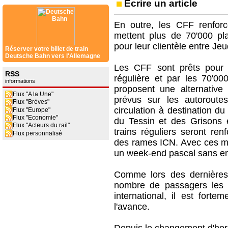
Ecrire un article
En outre, les CFF renforc
mettent plus de 70'000 pl
pour leur clientèle entre Je
Réserver votre billet de train
Deutsche Bahn vers l'Allemagne
Les CFF sont prêts pour le
RSS
régulière et par les 70'0
informations
proposent une alternative
Flux "A la Une"
prévus sur les autoroutes
Flux "Brèves"
circulation à destination d
Flux "Europe"
Flux "Economie"
du Tessin et des Grisons 
Flux "Acteurs du rail"
trains réguliers seront re
Flux personnalisé
des rames ICN. Avec ces mes
un week-end pascal sans e
Comme lors des dernières
nombre de passagers les J
international, il est for
l'avance.