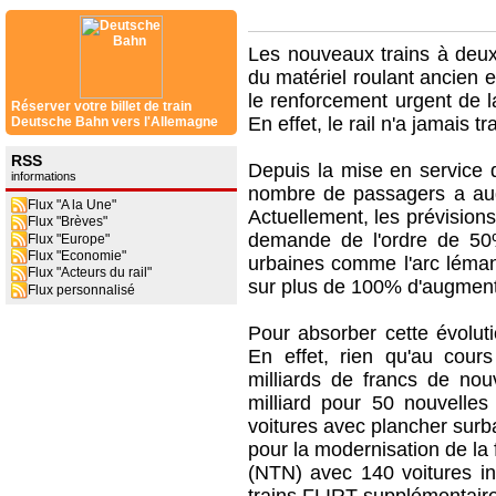
Les nouveaux trains à deux
du matériel roulant ancien e
le renforcement urgent de l
Réserver votre billet de train
En effet, le rail n'a jamais 
Deutsche Bahn vers l'Allemagne
RSS
Depuis la mise en service 
informations
nombre de passagers a aug
Flux "A la Une"
Actuellement, les prévision
Flux "Brèves"
demande de l'ordre de 50
Flux "Europe"
Flux "Economie"
urbaines comme l'arc léman
Flux "Acteurs du rail"
sur plus de 100% d'augment
Flux personnalisé
Pour absorber cette évoluti
En effet, rien qu'au cour
milliards de francs de no
milliard pour 50 nouvelle
voitures avec plancher surb
pour la modernisation de la 
(NTN) avec 140 voitures in