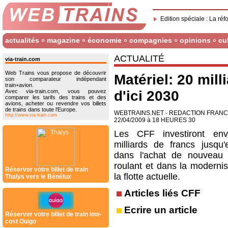
Edition spéciale : La réf
actualités
magazine
économie
compagnies
opinions
cu
ACTUALITÉ
via-train.com
Web Trains vous propose de découvrir
Matériel: 20 mil
son comparateur indépendant
train+avion.
Avec via-train.com, vous pouvez
d'ici 2030
comparer les tarifs des trains et des
avions, acheter ou revendre vos billets
de trains dans toute l'Europe.
WEBTRAINS.NET - REDACTION FRAN
http://www.via-train.com
22/04/2009 à 18 HEURES 30
Les CFF investiront env
milliards de francs jusqu
dans l'achat de nouveau 
roulant et dans la modernis
Réserver votre billet de train
la flotte actuelle.
Thalys vers le Bénélux
Articles liés CFF
Ecrire un article
Réserver votre billet de train low-
cost Ouigo