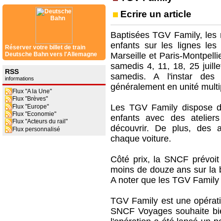
Ecrire un article
Baptisées TGV Family, les 
enfants sur les lignes les 
Réserver votre billet de train
Deutsche Bahn vers l'Allemagne
Marseille et Paris-Montpell
samedis 4, 11, 18, 25 juill
RSS
samedis. A l'instar de
informations
généralement en unité mult
Flux "A la Une"
Flux "Brèves"
Les TGV Family dispose d
Flux "Europe"
Flux "Economie"
enfants avec des ateliers
Flux "Acteurs du rail"
découvrir. De plus, des 
Flux personnalisé
chaque voiture.
Côté prix, la SNCF prévoi
moins de douze ans sur la b
A noter que les TGV Family
TGV Family est une opérati
SNCF Voyages souhaite bien