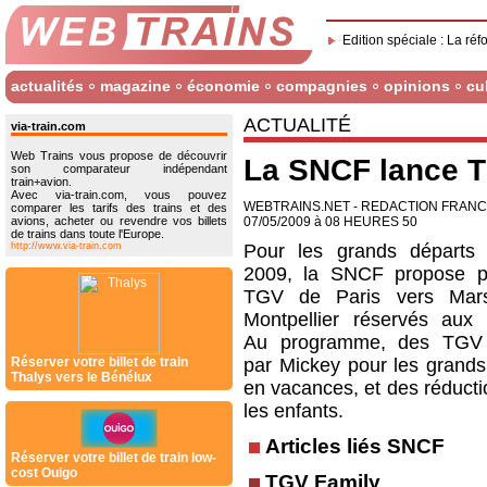
Edition spéciale : La réf
actualités
magazine
économie
compagnies
opinions
cu
ACTUALITÉ
via-train.com
Web Trains vous propose de découvrir
La SNCF lance 
son comparateur indépendant
train+avion.
Avec via-train.com, vous pouvez
WEBTRAINS.NET - REDACTION FRAN
comparer les tarifs des trains et des
avions, acheter ou revendre vos billets
07/05/2009 à 08 HEURES 50
de trains dans toute l'Europe.
http://www.via-train.com
Pour les grands départs 
2009, la SNCF propose p
TGV de Paris vers Marse
Montpellier réservés aux f
Au programme, des TGV
Réserver votre billet de train
par Mickey pour les grands
Thalys vers le Bénélux
en vacances, et des réducti
les enfants.
Articles liés SNCF
Réserver votre billet de train low-
cost Ouigo
TGV Family