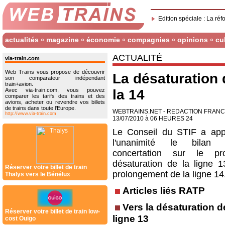
Edition spéciale : La réf
actualités
magazine
économie
compagnies
opinions
cu
ACTUALITÉ
via-train.com
Web Trains vous propose de découvrir
La désaturation 
son comparateur indépendant
train+avion.
Avec via-train.com, vous pouvez
la 14
comparer les tarifs des trains et des
avions, acheter ou revendre vos billets
de trains dans toute l'Europe.
WEBTRAINS.NET - REDACTION FRAN
http://www.via-train.com
13/07/2010 à 06 HEURES 24
Le Conseil du STIF a ap
l'unanimité le bilan
concertation sur le pr
désaturation de la ligne 1
Réserver votre billet de train
prolongement de la ligne 14
Thalys vers le Bénélux
Articles liés RATP
Vers la désaturation d
Réserver votre billet de train low-
ligne 13
cost Ouigo