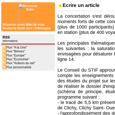
Ecrire un article
La concertation s'est déro
moments forts de cette conc
Réserver votre billet de train
(plus de 1000 participants)
Deutsche Bahn vers l'Allemagne
en station (plus de 400 voy
RSS
informations
Les principales thématique
Flux "A la Une"
les suivantes : la saturati
Flux "Brèves"
envisagées pour désaturer l
Flux "Europe"
ligne 14.
Flux "Economie"
Flux "Acteurs du rail"
Flux personnalisé
Le Conseil du STIF approuve
compte les enseignements de
des études du projet sur le
de réaliser le dossier d'enq
(schéma de principe, étud
programme suivant :
- le tracé de 5,5 km présent
de Clichy, Clichy Saint- Oue
- l'approfondissement des de