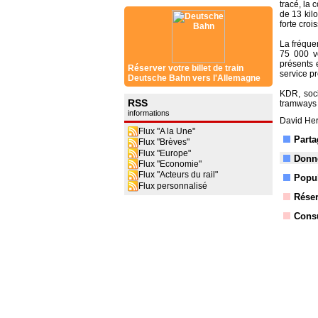
tracé, la 
de 13 kil
forte croi
La fréque
75 000 vo
présents 
Réserver votre billet de train
service p
Deutsche Bahn vers l'Allemagne
KDR, soc
RSS
tramways 
informations
David Her
Flux "A la Une"
Parta
Flux "Brèves"
Flux "Europe"
Donne
Flux "Economie"
Flux "Acteurs du rail"
Popul
Flux personnalisé
Réser
Consu