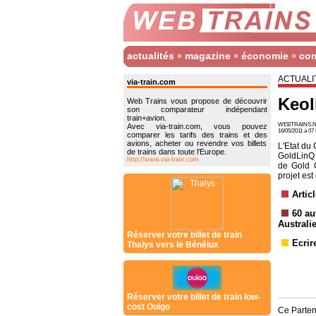
actualités
magazine
économie
co
ACTUALI
via-train.com
Keol
Web Trains vous propose de découvrir
son comparateur indépendant
train+avion.
WEBTRAINS.N
Avec via-train.com, vous pouvez
16/05/2011 à 0
comparer les tarifs des trains et des
avions, acheter ou revendre vos billets
L'Etat du
de trains dans toute l'Europe.
GoldLinQ 
http://www.via-train.com
de Gold C
projet est
Artic
60 au
Australi
Réserver votre billet de train
Ecrir
Thalys vers le Bénélux
Réserver votre billet de train low-
cost Ouigo
Ce Parten