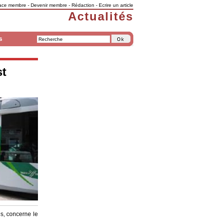
ace membre
-
Devenir membre
-
Rédaction
-
Ecrire un article
Actualités
s
st
s, concerne le