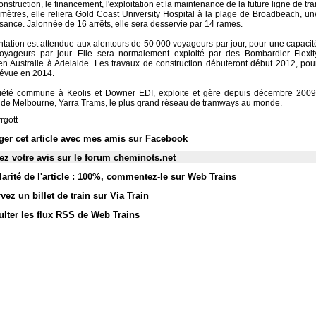
construction, le financement, l'exploitation et la maintenance de la future ligne de 
omètres, elle reliera Gold Coast University Hospital à la plage de Broadbeach, un
ssance. Jalonnée de 16 arrêts, elle sera desservie par 14 rames.
ntation est attendue aux alentours de 50 000 voyageurs par jour, pour une capaci
yageurs par jour. Elle sera normalement exploité par des Bombardier Flexit
en Australie à Adelaide. Les travaux de construction débuteront début 2012, po
révue en 2014.
iété commune à Keolis et Downer EDI, exploite et gère depuis décembre 2009
de Melbourne, Yarra Trams, le plus grand réseau de tramways au monde.
rgott
ger cet article avec mes amis sur Facebook
z votre avis sur le forum cheminots.net
arité de l'article : 100%
,
commentez-le sur Web Trains
vez un billet de train sur Via Train
lter les flux RSS de Web Trains