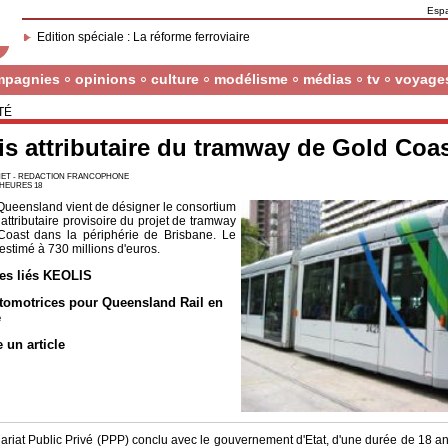
Esp
Edition spéciale : La réforme ferroviaire
mpagnies
opinions
culture
modélisme
médias
tv
voyage
TÉ
is attributaire du tramway de Gold Coa
ET - REDACTION FRANCOPHONE
7 HEURES 18
 Queensland vient de désigner le consortium
attributaire provisoire du projet de tramway
oast dans la périphérie de Brisbane. Le
 estimé à 730 millions d'euros.
les liés KEOLIS
tomotrices pour Queensland Rail en
e
e un article
ariat Public Privé (PPP) conclu avec le gouvernement d'Etat, d'une durée de 18 an