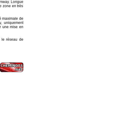
tramway. Longue
e zone en très
té maximale de
y, uniquement
ur une mise en
 le réseau de