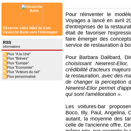
Pour réinventer le modè
Voyages a lancé en avril 2
d'entreprises de la restaurat
Réserver votre billet de train
était de favoriser l'expres
Deutsche Bahn vers l'Allemagne
faire émerger des concepts 
RSS
service de restauration à bo
informations
Flux "A la Une"
Pour Barbara Dalibard, D
Flux "Brèves"
choisissant Newrest-Elior
Flux "Europe"
Flux "Economie"
crédibilité d'acteurs majeurs
Flux "Acteurs du rail"
la restauration, avec des m
Flux personnalisé
de changer la perception de 
Newrest-Elior permet d'ap
qui sont l'amélioration »
.
Les voitures-bar proposer
Boco, Illy, Paul, Angelina,
autant, la moyenne des tar
celle de l'ancienne offre. 