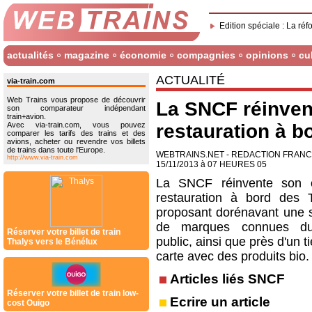
Edition spéciale : La réf
actualités
magazine
économie
compagnies
opinions
cu
ACTUALITÉ
via-train.com
Web Trains vous propose de découvrir
La SNCF réinvent
son comparateur indépendant
train+avion.
Avec via-train.com, vous pouvez
restauration à 
comparer les tarifs des trains et des
avions, acheter ou revendre vos billets
de trains dans toute l'Europe.
WEBTRAINS.NET - REDACTION FRAN
http://www.via-train.com
15/11/2013 à 07 HEURES 05
La SNCF réinvente son o
restauration à bord des
proposant dorénavant une s
de marques connues d
Réserver votre billet de train
public, ainsi que près d'un ti
Thalys vers le Bénélux
carte avec des produits bio.
Articles liés SNCF
Réserver votre billet de train low-
Ecrire un article
cost Ouigo