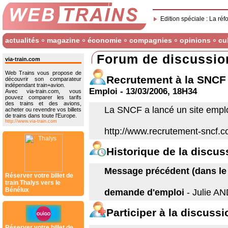
Edition spéciale : La réf
actualités
magazine
économie
compagnies
opinions
cu
Forum de discussio
via-train.com
Web Trains vous propose de
Recrutement à la SNCF 
découvrir son comparateur
indépendant train+avion.
Emploi - 13/03/2006, 18H34
Avec via-train.com, vous
pouvez comparer les tarifs
des trains et des avions,
La SNCF a lancé un site emplo
acheter ou revendre vos billets
de trains dans toute l'Europe.
http://www.via-train.com
http://www.recrutement-sncf.
Historique de la discus
Message précédent (dans le f
Réserver votre billet de
train Thalys vers le
Bénélux
demande d'emploi
- Julie A
Participer à la discussi
Réserver votre billet de