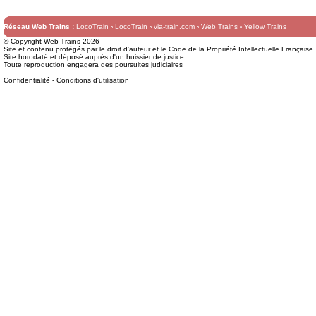
Réseau Web Trains :
LocoTrain
LocoTrain
via-train.com
Web Trains
Yellow Trains
© Copyright Web Trains 2026
Site et contenu protégés par le droit d'auteur et le Code de la Propriété Intellectuelle Française
Site horodaté et déposé auprès d'un huissier de justice
Toute reproduction engagera des poursuites judiciaires
Confidentialité
-
Conditions d'utilisation