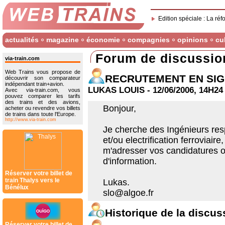
Edition spéciale : La réf
actualités
magazine
économie
compagnies
opinions
cu
Forum de discussio
via-train.com
Web Trains vous propose de
RECRUTEMENT EN SIG
découvrir son comparateur
indépendant train+avion.
LUKAS LOUIS - 12/06/2006, 14H24
Avec via-train.com, vous
pouvez comparer les tarifs
des trains et des avions,
Bonjour,
acheter ou revendre vos billets
de trains dans toute l'Europe.
http://www.via-train.com
Je cherche des Ingénieurs resp
et/ou electrification ferroviair
m'adresser vos candidatures o
d'information.
Réserver votre billet de
train Thalys vers le
Lukas.
Bénélux
slo@algoe.fr
Historique de la discus
Réserver votre billet de