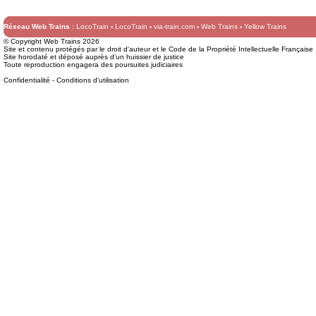
Réseau Web Trains :
LocoTrain
LocoTrain
via-train.com
Web Trains
Yellow Trains
© Copyright Web Trains 2026
Site et contenu protégés par le droit d'auteur et le Code de la Propriété Intellectuelle Française
Site horodaté et déposé auprès d'un huissier de justice
Toute reproduction engagera des poursuites judiciaires
Confidentialité
-
Conditions d'utilisation