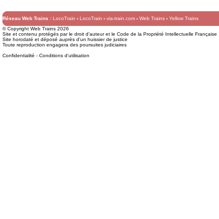
Réseau Web Trains :
LocoTrain
LocoTrain
via-train.com
Web Trains
Yellow Trains
© Copyright Web Trains 2026
Site et contenu protégés par le droit d'auteur et le Code de la Propriété Intellectuelle Française
Site horodaté et déposé auprès d'un huissier de justice
Toute reproduction engagera des poursuites judiciaires
Confidentialité
-
Conditions d'utilisation