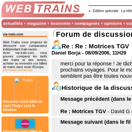
Edition spéciale : La réf
actualités
magazine
économie
compagnies
opinions
cu
Forum de discussio
via-train.com
Web Trains vous propose de
Re : Re : Motrices TGV
découvrir son comparateur
indépendant train+avion.
Daniel Borja - 08/09/2006, 11H29
Avec via-train.com, vous
pouvez comparer les tarifs
des trains et des avions,
merci pour la réponse ! Je tâche
acheter ou revendre vos billets
de trains dans toute l'Europe.
prochains voyages. Pour le mo
http://www.via-train.com
semblent pas être toutes nouve
Historique de la discus
Message précédent (dans le f
Réserver votre billet de
train Thalys vers le
Bénélux
Re : Motrices TGV
- David G 
Message suivant (dans le fil
Réserver votre billet de