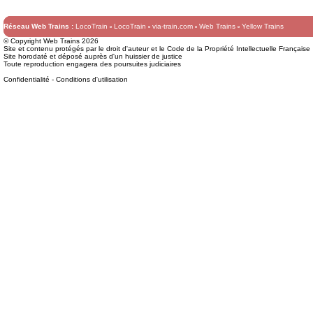
Réseau Web Trains :
LocoTrain
LocoTrain
via-train.com
Web Trains
Yellow Trains
© Copyright Web Trains 2026
Site et contenu protégés par le droit d'auteur et le Code de la Propriété Intellectuelle Française
Site horodaté et déposé auprès d'un huissier de justice
Toute reproduction engagera des poursuites judiciaires
Confidentialité
-
Conditions d'utilisation