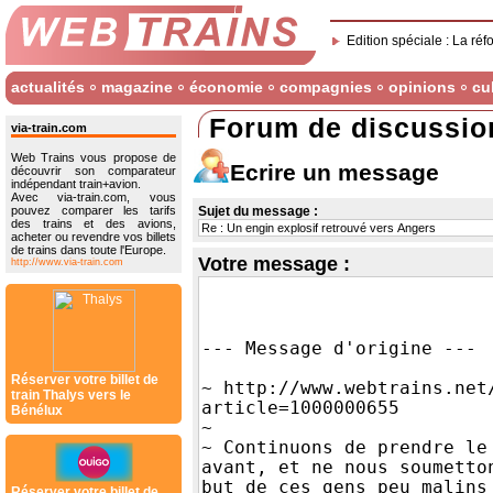
Edition spéciale : La réf
actualités
magazine
économie
compagnies
opinions
cu
Forum de discussio
via-train.com
Web Trains vous propose de
Ecrire un message
découvrir son comparateur
indépendant train+avion.
Avec via-train.com, vous
pouvez comparer les tarifs
Sujet du message :
des trains et des avions,
acheter ou revendre vos billets
de trains dans toute l'Europe.
Votre message :
http://www.via-train.com
Réserver votre billet de
train Thalys vers le
Bénélux
Réserver votre billet de