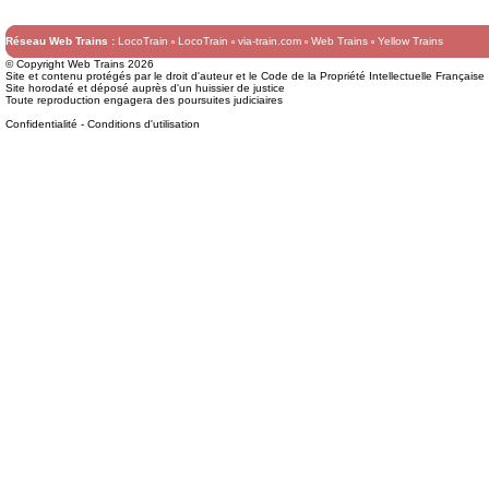
Réseau Web Trains :
LocoTrain
LocoTrain
via-train.com
Web Trains
Yellow Trains
© Copyright Web Trains 2026
Site et contenu protégés par le droit d'auteur et le Code de la Propriété Intellectuelle Française
Site horodaté et déposé auprès d'un huissier de justice
Toute reproduction engagera des poursuites judiciaires
Confidentialité
-
Conditions d'utilisation