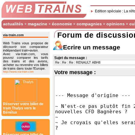
Edition spéciale : La réf
actualités
magazine
économie
compagnies
opinions
cu
Forum de discussio
via-train.com
Web Trains vous propose de
Ecrire un message
découvrir son comparateur
indépendant train+avion.
Avec via-train.com, vous
pouvez comparer les tarifs
Sujet du message :
des trains et des avions,
acheter ou revendre vos billets
de trains dans toute l'Europe.
Votre message :
http://www.via-train.com
Réserver votre billet de
train Thalys vers le
Bénélux
Réserver votre billet de