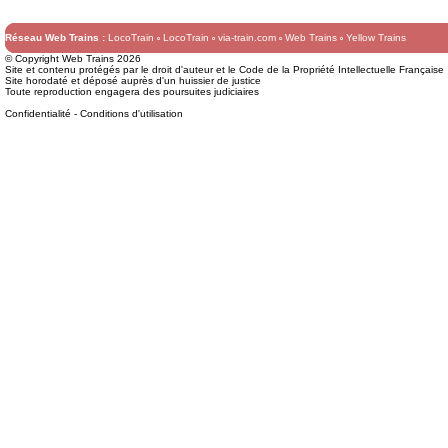
Réseau Web Trains :
LocoTrain
LocoTrain
via-train.com
Web Trains
Yellow Trains
© Copyright Web Trains 2026
Site et contenu protégés par le droit d'auteur et le Code de la Propriété Intellectuelle Française
Site horodaté et déposé auprès d'un huissier de justice
Toute reproduction engagera des poursuites judiciaires
Confidentialité
-
Conditions d'utilisation