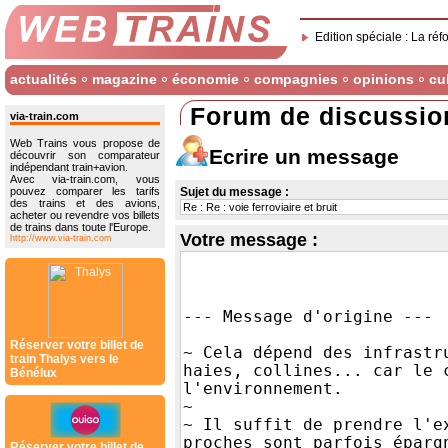
Edition spéciale : La réf
actualités
magazine
économie
compagnies
opinions
cu
Forum de discussio
via-train.com
Web Trains vous propose de
Ecrire un message
découvrir son comparateur
indépendant train+avion.
Avec via-train.com, vous
pouvez comparer les tarifs
Sujet du message :
des trains et des avions,
acheter ou revendre vos billets
de trains dans toute l'Europe.
Votre message :
http://www.via-train.com
Réserver votre billet de
train Thalys vers le
Bénélux
Réserver votre billet de