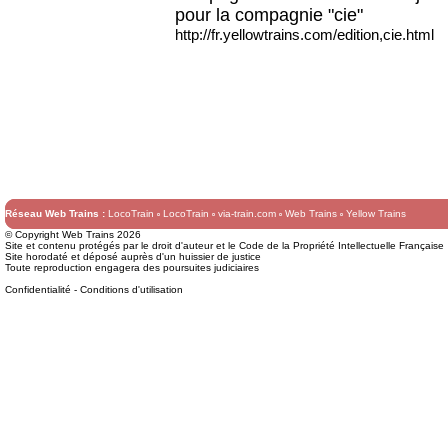
pour la compagnie "cie"
http://fr.yellowtrains.com/edition,cie.html
Réseau Web Trains :
LocoTrain
LocoTrain
via-train.com
Web Trains
Yellow Trains
© Copyright Web Trains 2026
Site et contenu protégés par le droit d'auteur et le Code de la Propriété Intellectuelle Française
Site horodaté et déposé auprès d'un huissier de justice
Toute reproduction engagera des poursuites judiciaires
Confidentialité
-
Conditions d'utilisation