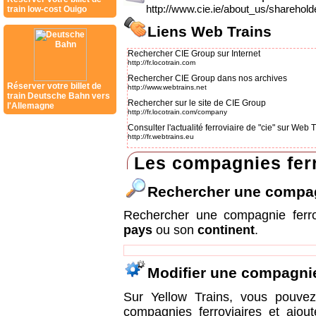
http://www.cie.ie/about_us/shareholde
train low-cost Ouigo
Liens Web Trains
Rechercher CIE Group sur Internet
http://fr.locotrain.com
Rechercher CIE Group dans nos archives
Réserver votre billet de
http://www.webtrains.net
train Deutsche Bahn vers
Rechercher sur le site de CIE Group
l'Allemagne
http://fr.locotrain.com/company
Consulter l'actualité ferroviaire de "cie" sur Web
http://fr.webtrains.eu
Les compagnies ferr
Rechercher une compa
Rechercher une compagnie ferr
pays
ou son
continent
.
Modifier une compagni
Sur Yellow Trains, vous pouvez 
compagnies ferroviaires et ajou