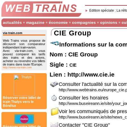
Edition spéciale : La réf
actualités
magazine
économie
compagnies
opinions
cu
CIE Group
via-train.com
Web Trains vous propose de
Informations sur la co
découvrir son comparateur
indépendant train+avion.
Avec via-train.com, vous
Nom : CIE Group
pouvez comparer les tarifs
des trains et des avions,
acheter ou revendre vos billets
Sigle :
cie
de trains dans toute l'Europe.
http://www.via-train.com
Lien :
http://www.cie.ie
Consulter l'actualité sur la co
http://www.webtrains.eu/europe_cie.p
Consulter les horaires
Réserver votre billet de
train Thalys vers le
http://www.buseireann.ie/site/your_jo
Bénélux
Voir les communiqués de pre
http://www.buseireann.ie/site/news_c
Contacter "CIE Group"
Réserver votre billet de