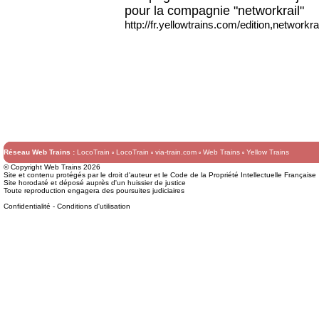
pour la compagnie "networkrail"
http://fr.yellowtrains.com/edition,networkra
Réseau Web Trains :
LocoTrain
LocoTrain
via-train.com
Web Trains
Yellow Trains
© Copyright Web Trains 2026
Site et contenu protégés par le droit d'auteur et le Code de la Propriété Intellectuelle Française
Site horodaté et déposé auprès d'un huissier de justice
Toute reproduction engagera des poursuites judiciaires
Confidentialité
-
Conditions d'utilisation