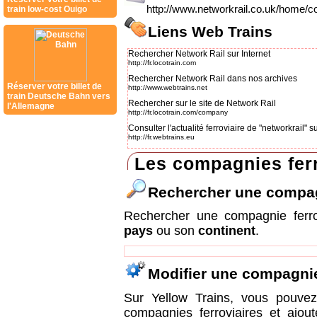
http://www.networkrail.co.uk/home/co
train low-cost Ouigo
Liens Web Trains
Rechercher Network Rail sur Internet
http://fr.locotrain.com
Rechercher Network Rail dans nos archives
Réserver votre billet de
http://www.webtrains.net
train Deutsche Bahn vers
Rechercher sur le site de Network Rail
l'Allemagne
http://fr.locotrain.com/company
Consulter l'actualité ferroviaire de "networkrail"
http://fr.webtrains.eu
Les compagnies ferr
Rechercher une compa
Rechercher une compagnie ferr
pays
ou son
continent
.
Modifier une compagni
Sur Yellow Trains, vous pouvez 
compagnies ferroviaires et ajou