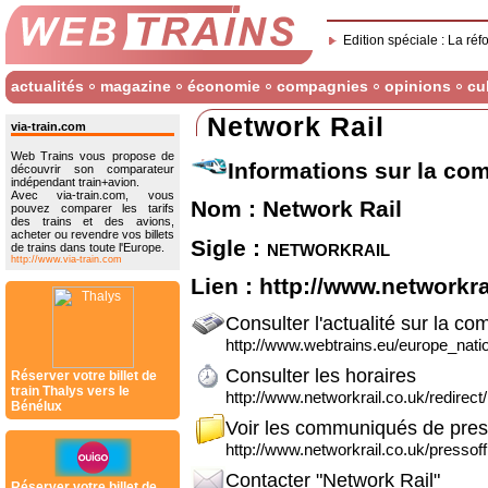
Edition spéciale : La réf
actualités
magazine
économie
compagnies
opinions
cu
Network Rail
via-train.com
Web Trains vous propose de
Informations sur la co
découvrir son comparateur
indépendant train+avion.
Avec via-train.com, vous
Nom : Network Rail
pouvez comparer les tarifs
des trains et des avions,
acheter ou revendre vos billets
Sigle :
networkrail
de trains dans toute l'Europe.
http://www.via-train.com
Lien :
http://www.networkra
Consulter l'actualité sur la c
http://www.webtrains.eu/europe_nation
Consulter les horaires
Réserver votre billet de
train Thalys vers le
http://www.networkrail.co.uk/redirect
Bénélux
Voir les communiqués de pre
http://www.networkrail.co.uk/pressoff
Contacter "Network Rail"
Réserver votre billet de