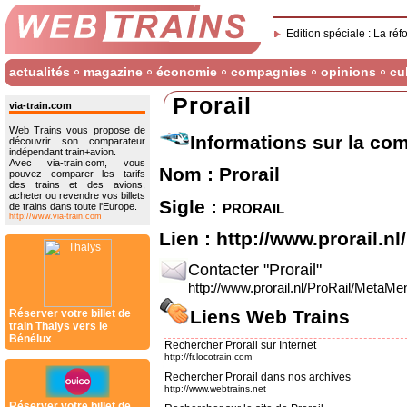
Edition spéciale : La réf
actualités
magazine
économie
compagnies
opinions
cu
Prorail
via-train.com
Web Trains vous propose de
Informations sur la co
découvrir son comparateur
indépendant train+avion.
Avec via-train.com, vous
Nom : Prorail
pouvez comparer les tarifs
des trains et des avions,
acheter ou revendre vos billets
Sigle :
prorail
de trains dans toute l'Europe.
http://www.via-train.com
Lien :
http://www.prorail.nl/
Contacter "Prorail"
http://www.prorail.nl/ProRail/MetaMe
Liens Web Trains
Réserver votre billet de
train Thalys vers le
Bénélux
Rechercher Prorail sur Internet
http://fr.locotrain.com
Rechercher Prorail dans nos archives
http://www.webtrains.net
Réserver votre billet de