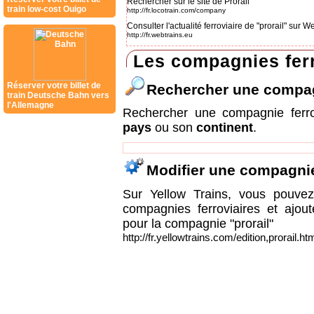
Rechercher sur le site de Prorail
train low-cost Ouigo
http://fr.locotrain.com/company
Consulter l'actualité ferroviaire de "prorail" sur 
http://fr.webtrains.eu
Les compagnies ferr
Réserver votre billet de
Rechercher une compa
train Deutsche Bahn vers
l'Allemagne
Rechercher une compagnie ferr
pays
ou son
continent
.
Modifier une compagni
Sur Yellow Trains, vous pouvez 
compagnies ferroviaires et ajou
pour la compagnie "prorail"
http://fr.yellowtrains.com/edition,prorail.ht