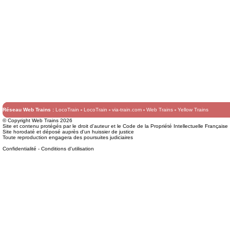
Réseau Web Trains :
LocoTrain
LocoTrain
via-train.com
Web Trains
Yellow Trains
© Copyright Web Trains 2026
Site et contenu protégés par le droit d'auteur et le Code de la Propriété Intellectuelle Française
Site horodaté et déposé auprès d'un huissier de justice
Toute reproduction engagera des poursuites judiciaires
Confidentialité
-
Conditions d'utilisation