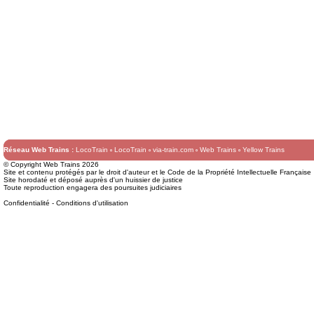
Réseau Web Trains :
LocoTrain
LocoTrain
via-train.com
Web Trains
Yellow Trains
© Copyright Web Trains 2026
Site et contenu protégés par le droit d'auteur et le Code de la Propriété Intellectuelle Française
Site horodaté et déposé auprès d'un huissier de justice
Toute reproduction engagera des poursuites judiciaires
Confidentialité
-
Conditions d'utilisation