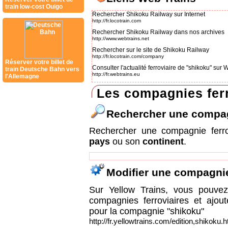
train low-cost Ouigo
Rechercher Shikoku Railway sur Internet
http://fr.locotrain.com
Rechercher Shikoku Railway dans nos archives
http://www.webtrains.net
Rechercher sur le site de Shikoku Railway
http://fr.locotrain.com/company
Réserver votre billet de
Consulter l'actualité ferroviaire de "shikoku" sur
train Deutsche Bahn vers
http://fr.webtrains.eu
l'Allemagne
Les compagnies ferr
Rechercher une compa
Rechercher une compagnie ferr
pays
ou son
continent
.
Modifier une compagni
Sur Yellow Trains, vous pouvez 
compagnies ferroviaires et ajou
pour la compagnie "shikoku"
http://fr.yellowtrains.com/edition,shikoku.h