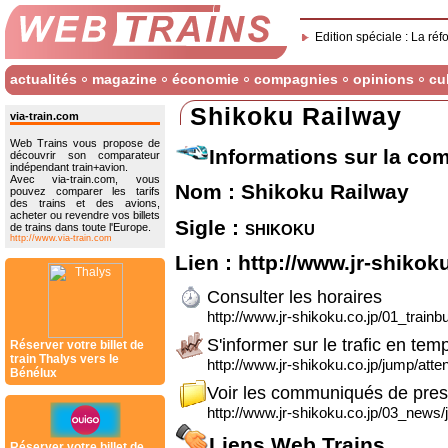
Edition spéciale : La réf
actualités
magazine
économie
compagnies
opinions
cu
Shikoku Railway
via-train.com
Web Trains vous propose de
Informations sur la co
découvrir son comparateur
indépendant train+avion.
Avec via-train.com, vous
Nom : Shikoku Railway
pouvez comparer les tarifs
des trains et des avions,
acheter ou revendre vos billets
Sigle :
shikoku
de trains dans toute l'Europe.
http://www.via-train.com
Lien :
http://www.jr-shikoku
Consulter les horaires
http://www.jr-shikoku.co.jp/01_train
S'informer sur le trafic en tem
Réserver votre billet de
train Thalys vers le
http://www.jr-shikoku.co.jp/jump/atten
Bénélux
Voir les communiqués de pre
http://www.jr-shikoku.co.jp/03_news/
Liens Web Trains
Réserver votre billet de