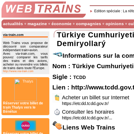
Edition spéciale : La réf
actualités
magazine
économie
compagnies
opinions
cu
Türkiye Cumhuriyeti
via-train.com
Demiryollarý
Web Trains vous propose de
découvrir son comparateur
indépendant train+avion.
Avec via-train.com, vous
Informations sur la co
pouvez comparer les tarifs
des trains et des avions,
acheter ou revendre vos billets
Nom : Türkiye Cumhuriyeti
de trains dans toute l'Europe.
http://www.via-train.com
Sigle :
tcdd
Lien :
http://www.tcdd.gov.t
Acheter un billet sur Internet
https://etcdd.tcdd.gov.tr/
Réserver votre billet de
train Thalys vers le
Consulter les horaires
Bénélux
https://etcdd.tcdd.gov.tr/...
Liens Web Trains
Réserver votre billet de