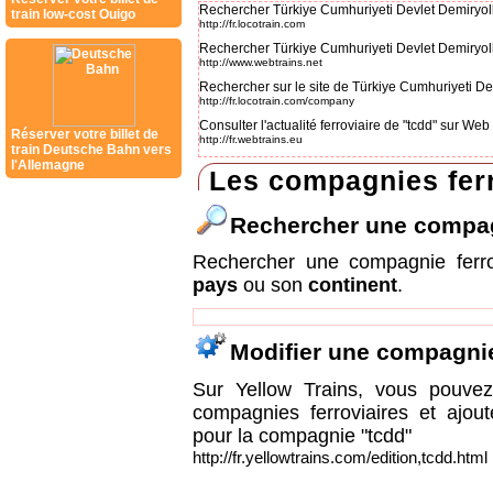
Rechercher Türkiye Cumhuriyeti Devlet Demiryolla
train low-cost Ouigo
http://fr.locotrain.com
Rechercher Türkiye Cumhuriyeti Devlet Demiryol
http://www.webtrains.net
Rechercher sur le site de Türkiye Cumhuriyeti De
http://fr.locotrain.com/company
Consulter l'actualité ferroviaire de "tcdd" sur We
Réserver votre billet de
http://fr.webtrains.eu
train Deutsche Bahn vers
l'Allemagne
Les compagnies ferr
Rechercher une compa
Rechercher une compagnie ferr
pays
ou son
continent
.
Modifier une compagni
Sur Yellow Trains, vous pouvez 
compagnies ferroviaires et ajou
pour la compagnie "tcdd"
http://fr.yellowtrains.com/edition,tcdd.html