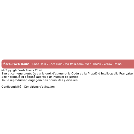
Réseau Web Trains :
LocoTrain
LocoTrain
via-train.com
Web Trains
Yellow Trains
© Copyright Web Trains 2026
Site et contenu protégés par le droit d'auteur et le Code de la Propriété Intellectuelle Française
Site horodaté et déposé auprès d'un huissier de justice
Toute reproduction engagera des poursuites judiciaires
Confidentialité
-
Conditions d'utilisation