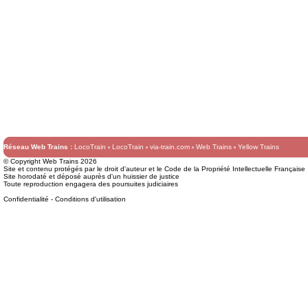
Réseau Web Trains :
LocoTrain
LocoTrain
via-train.com
Web Trains
Yellow Trains
© Copyright Web Trains 2026
Site et contenu protégés par le droit d'auteur et le Code de la Propriété Intellectuelle Française
Site horodaté et déposé auprès d'un huissier de justice
Toute reproduction engagera des poursuites judiciaires
Confidentialité
-
Conditions d'utilisation