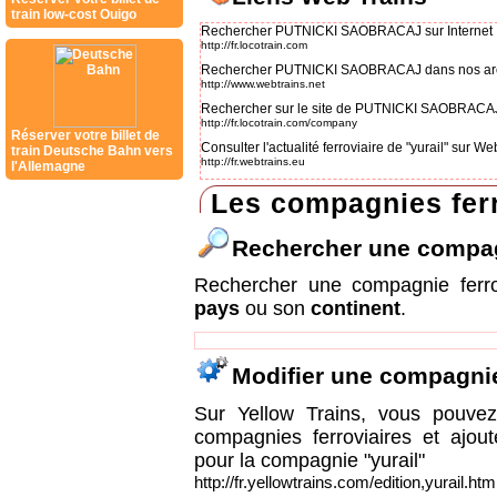
train low-cost Ouigo
Rechercher PUTNICKI SAOBRACAJ sur Internet
http://fr.locotrain.com
Rechercher PUTNICKI SAOBRACAJ dans nos ar
http://www.webtrains.net
Rechercher sur le site de PUTNICKI SAOBRACA
http://fr.locotrain.com/company
Réserver votre billet de
Consulter l'actualité ferroviaire de "yurail" sur 
train Deutsche Bahn vers
http://fr.webtrains.eu
l'Allemagne
Les compagnies ferr
Rechercher une compa
Rechercher une compagnie ferr
pays
ou son
continent
.
Modifier une compagni
Sur Yellow Trains, vous pouvez 
compagnies ferroviaires et ajou
pour la compagnie "yurail"
http://fr.yellowtrains.com/edition,yurail.htm