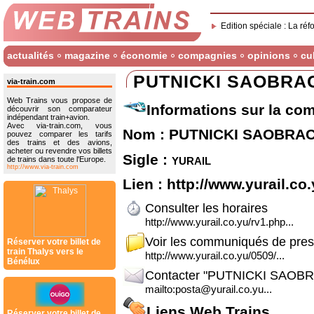
Edition spéciale : La réf
actualités
magazine
économie
compagnies
opinions
cu
PUTNICKI SAOBRA
via-train.com
Web Trains vous propose de
Informations sur la co
découvrir son comparateur
indépendant train+avion.
Avec via-train.com, vous
Nom : PUTNICKI SAOBRA
pouvez comparer les tarifs
des trains et des avions,
acheter ou revendre vos billets
Sigle :
yurail
de trains dans toute l'Europe.
http://www.via-train.com
Lien :
http://www.yurail.co
Consulter les horaires
http://www.yurail.co.yu/rv1.php...
Voir les communiqués de pre
Réserver votre billet de
train Thalys vers le
http://www.yurail.co.yu/0509/...
Bénélux
Contacter "PUTNICKI SAOB
mailto:posta@yurail.co.yu...
Liens Web Trains
Réserver votre billet de