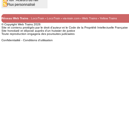
Flux "Acteurs du rail"
Flux personnalisé
Réseau Web Trains :
LocoTrain
LocoTrain
via-train.com
Web Trains
Yellow Trains
© Copyright Web Trains 2026
Site et contenu protégés par le droit d'auteur et le Code de la Propriété Intellectuelle Française
Site horodaté et déposé auprès d'un huissier de justice
Toute reproduction engagera des poursuites judiciaires
Confidentialité
-
Conditions d'utilisation