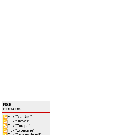
RSS
informations
Flux "A la Une"
Flux "Brèves"
Flux "Europe"
Flux "Economie"