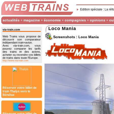
Edition spéciale : La réf
actualités
magazine
économie
compagnies
opinions
cu
Loco Mania
via-train.com
Screenshots : Loco Mania
Web Trains vous propose de
découvrir son comparateur
indépendant train+avion.
Avec via-train.com, vous
pouvez comparer les tarifs
des trains et des avions,
acheter ou revendre vos billets
de trains dans toute l'Europe.
http://www.via-train.com
Réserver votre billet de
train Thalys vers le
Bénélux
Réserver votre billet de